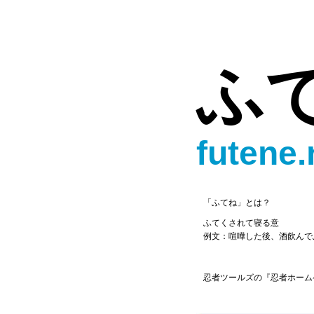
ふ
futene.
「ふてね」とは？
ふてくされて寝る意
例文：喧嘩した後、酒飲んで
忍者ツールズの『忍者ホーム